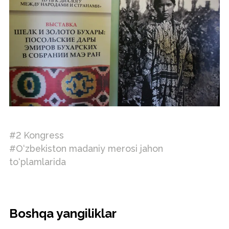
#2 Kongress
#O‘zbekiston madaniy merosi jahon
to‘plamlarida
Boshqa yangiliklar