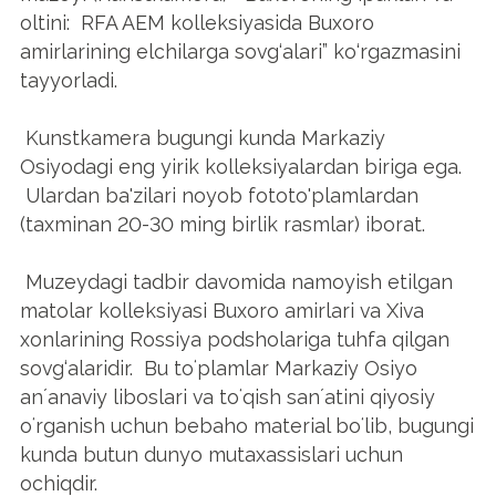
oltini: RFA AEM kolleksiyasida Buxoro
amirlarining elchilarga sovg‘alari” ko‘rgazmasini
tayyorladi.
Kunstkamera bugungi kunda Markaziy
Osiyodagi eng yirik kolleksiyalardan biriga ega.
Ulardan ba'zilari noyob fototo'plamlardan
(taxminan 20-30 ming birlik rasmlar) iborat.
Muzeydagi tadbir davomida namoyish etilgan
matolar kolleksiyasi Buxoro amirlari va Xiva
xonlarining Rossiya podsholariga tuhfa qilgan
sovg‘alaridir. Bu toʻplamlar Markaziy Osiyo
anʼanaviy liboslari va toʻqish sanʼatini qiyosiy
oʻrganish uchun bebaho material boʻlib, bugungi
kunda butun dunyo mutaxassislari uchun
ochiqdir.