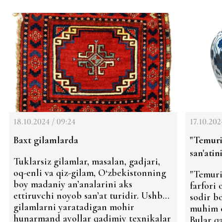
18.10.2024 / 09:24
17.10.202
Baxt gilamlarda
"Temuri
san'atin
Tuklarsiz gilamlar, masalan, gadjari,
oq-enli va qiz-gilam, O‘zbekistonning
"Temuri
boy madaniy an’analarini aks
farfori
ettiruvchi noyob san’at turidir. Ushbu
sodir b
gilamlarni yaratadigan mohir
muhim e
hunarmand ayollar qadimiy texnikalar
Bular q