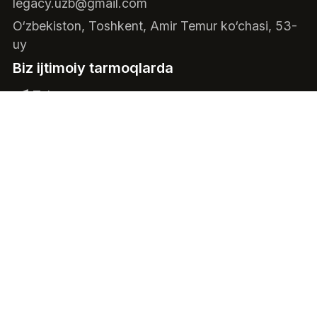
legacy.uzb@gmail.com
O‘zbekiston, Toshkent, Amir Temur ko‘chasi, 53-
uy
Biz ijtimoiy tarmoqlarda
Telegram
Instagram
Facebook
Youtube
RSS
Barcha huquqlar "socity.uz" tomonidan
himoyalangan. Foydalanuvchi kelishuvlari
Maxfiylik siyosati