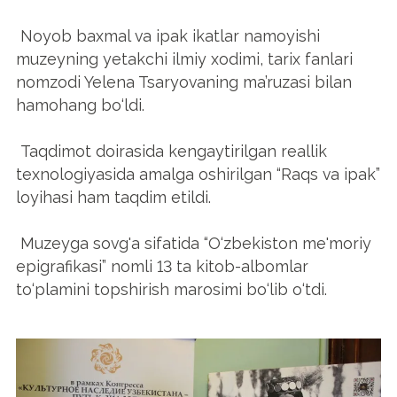
Noyob baxmal va ipak ikatlar namoyishi
muzeyning yetakchi ilmiy xodimi, tarix fanlari
nomzodi Yelena Tsaryovaning ma’ruzasi bilan
hamohang bo‘ldi.
Taqdimot doirasida kengaytirilgan reallik
texnologiyasida amalga oshirilgan “Raqs va ipak”
loyihasi ham taqdim etildi.
Muzeyga sovg'a sifatida “O‘zbekiston me'moriy
epigrafikasi” nomli 13 ta kitob-albomlar
to‘plamini topshirish marosimi bo‘lib o‘tdi.