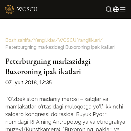
WOSCU
Ingliz
Rus
Bosh sahifa
/
Yangiliklar
/
WOSCU Yangiliklari
/
Peterburgning markazidagi Buxoroning ipak ikatlari
Peterburgning markazidagi
Buxoroning ipak ikatlari
07 Iyun 2018, 12:35
“O‘zbekiston madaniy merosi – xalqlar va
mamlakatlar o‘rtasidagi muloqotga yo‘l” ikkinchi
xalqaro kongressi doirasida, Buyuk Pyotr
nomidagi RFA ning Antropologiya va etnografiya
muzeyi (Kunstkamera) “Buxoroning ipaklari va