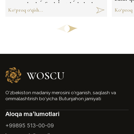
va ramzlardan foydalanishadi, bu har
o'rgana
Ko‘proq o‘qish...
Ko‘proq o
bir mahsulotni nafaqat go‘zal, balki
chuqur ma’noga boy qiladi. Qanday
ma’no? Bu yerda aytib o‘tamiz:
WOSCU
O‘zbekiston madaniy merosini o‘rganish, saqlash va
ommalashtirish bo‘yicha Butunjahon jamiyati
Aloqa ma’lumotlari
+99895 513-00-09