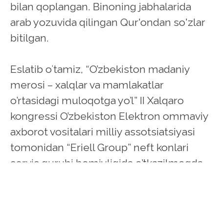
bilan qoplangan. Binoning jabhalarida
arab yozuvida qilingan Qur'ondan so'zlar
bitilgan.
Eslatib oʻtamiz, “O’zbekiston madaniy
merosi – xalqlar va mamlakatlar
o’rtasidagi muloqotga yo’l” II Xalqaro
kongressi O’zbekiston Elektron ommaviy
axborot vositalari milliy assotsiatsiyasi
tomonidan “Eriell Group” neft konlari
servis guruhi homiyligida o’tkazilmoqda.
#2 Kongress