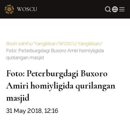
WOSCU
Ingli
Rus
Bosh sahifa
/
Yangiliklar
/
WOSCU Yangiliklari
/
Foto: Peterburgdagi Buxoro Amiri homiyligida
qurilangan masjid
Foto: Peterburgdagi Buxoro
Amiri homiyligida qurilangan
masjid
31 May 2018, 12:16