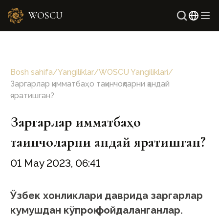
WOSCU
Ingliz
Rus
Bosh sahifa
/
Yangiliklar
/
WOSCU Yangiliklari
/
Заргарлар қимматбаҳо тақинчоқларни қандай
яратишган?
Заргарлар қимматбаҳо
тақинчоқларни қандай яратишган?
01 May 2023, 06:41
Ўзбек хонликлари даврида заргарлар
кумушдан кўпроқ фойдаланганлар.