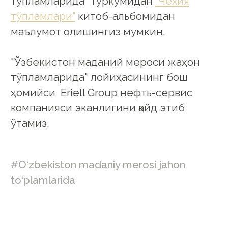
тўпламларида" туркумидан
“Чехия
тўпламлари”
китоб-альбомидан
маълумот олишингиз мумкин.
"Ўзбекистон маданий мероси жаҳон
тўпламларида" лойиҳасининг бош
ҳомийси Eriell Group нефть-сервис
компанияси эканлигини қайд этиб
ўтамиз.
#O‘zbekiston madaniy merosi jahon
to‘plamlarida