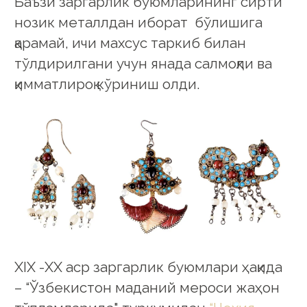
Баъзи заргарлик буюмларининг сирти
нозик металлдан иборат бўлишига
қарамай, ичи махсус таркиб билан
тўлдирилгани учун янада салмоқли ва
қимматлироқ кўриниш олди.
XIX -ХХ аср заргарлик буюмлари ҳақида
– “Ўзбекистон маданий мероси жаҳон