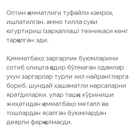
Олтин қимматлиги туфайли камроқ
ишлатилган, аммо тилла суви
югуртириш (зарҳаллаш) техникаси кенг
тарқалган эди.
Қимматбаҳо заргарлик буюмларини
сотиб олишга қодир бўлмаган одамлар
учун заргарлар турли хил найрангларга
бориб, шундай ҳашаматли нарсаларни
яратдиларки, улар ташқи кўриниши
жиҳатидан қимматбаҳо металл ва
тошлардан ясалган буюмлардан
деярли фарқ қилмасди.