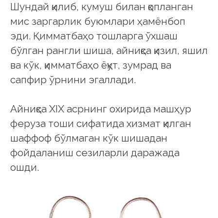
Шундай қилиб, кумуш билан қопланган
мис заргарлик буюмлари ҳамёнбоп
эди. Қимматбаҳо тошларга ўхшаш
бўлган рангли шиша, айниқса қизил, яшил
ва кўк, қимматбаҳо ёқут, зумрад ва
сапфир ўрнини эгаллади.
Айниқса ХIХ асрнинг охирида машҳур
феруза тоши сифатида хизмат қилган
шаффоф бўлмаган кўк шишадан
фойдаланиш сезиларли даражада
ошди.