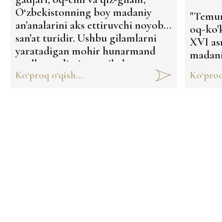
O‘zbekistonning boy madaniy
"Temur
an’analarini aks ettiruvchi noyob
oq-ko'k
san’at turidir. Ushbu gilamlarni
XVI as
yaratadigan mohir hunarmand
madan
ayollar qadimiy texnikalar va
element
Ko‘proq o‘qish...
Ko‘proq 
ramzlardan foydalanishadi, bu har
qayerd
bir mahsulotni nafaqat go‘zal,
o'rgan
balki chuqur ma’noga boy qiladi.
Qanday ma’no? Bu yerda aytib
o‘tamiz:
WOSCU