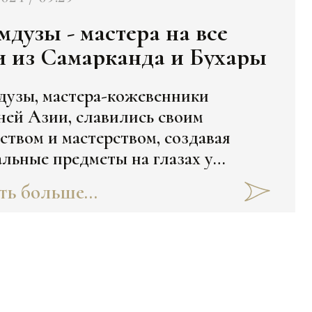
 - мастера на все
и из Самарканда и Бухары
дузы, мастера-кожевенники
ней Азии, славились своим
ством и мастерством, создавая
льные предметы на глазах у
чиков. На шумных базарах
ть больше...
рканда и Бухары они превращали
ные куски кожи в настоящие
ведения искусства. Как именно,
те здесь: