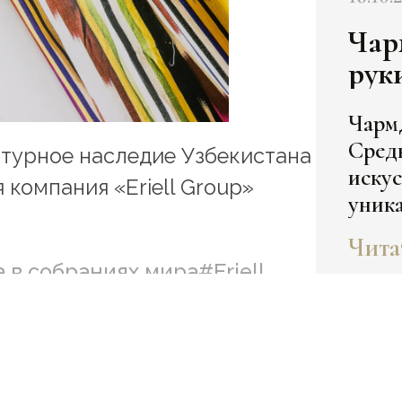
Чармдузы
рук
Чарм
Сред
турное наследие Узбекистана
искус
 компания «Eriell Group»
уника
заказ
Чита
Сама
 в собраниях мира
#Eriell
обыч
произ
читай