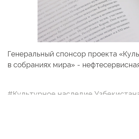
Генеральный спонсор проекта «Куль
в собраниях мира» - нефтесервисная
#Культурное наследие Узбекистана
#Книга под микроскопом