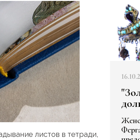
16.10.
"Зо
дол
Женс
Ферг
адывание листов в тетради,
пред