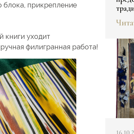
 блока, прикрепление
тради
этого
Чита
"золо
й книги уходит
 ручная филигранная работа!
16.10.