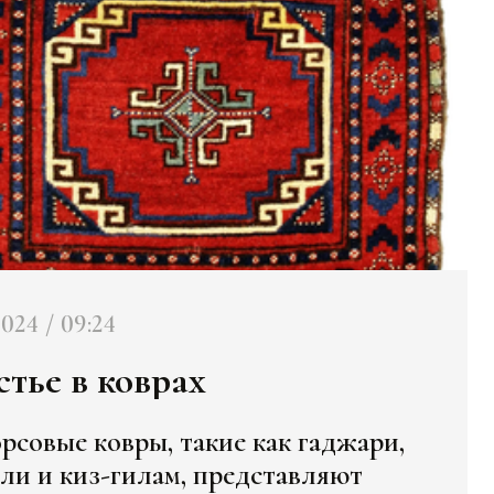
2024 / 09:24
стье в коврах
рсовые ковры, такие как гаджари,
ли и киз-гилам, представляют