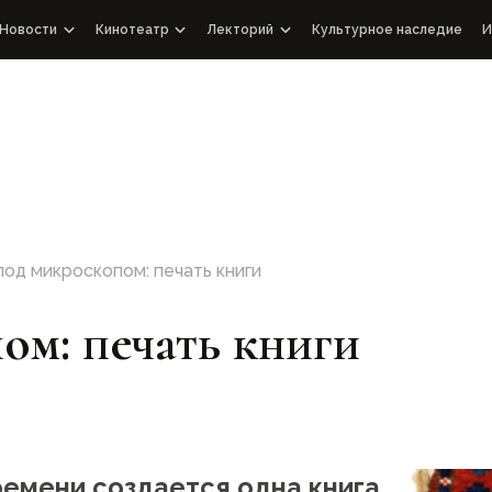
Новости
Кинотеатр
Лекторий
Культурное наследие
И
Новости WOSCU
Документальные фильмы от WOSCU
Лекции
й Узбекистан
чный совет
СМИ о нас
Познавательные ролики
Аудиоподкасты
Интервью
Выступления
Документальные фильмы с международными партнер
ятия
под микроскопом: печать книги
ом: печать книги
ремени создается одна книга