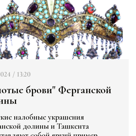
2024 / 13:20
лотые брови" Ферганской
ины
кие налобные украшения
анской долины и Ташкента
ставляют собой яркий пример