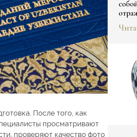
собой
отра
Узбе
Чита
ковры
симво
не т
значе
готовка. После того, как
 специалисты просматривают
сти, проверяют качество фото