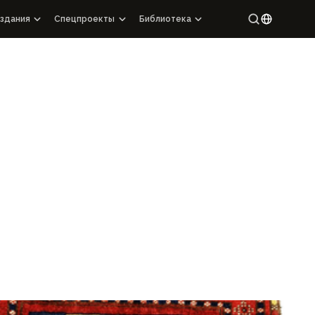
здания
Спецпроекты
Библиотека
Издания
Спецпроекты
Маракандий
Английс
Подарочные альбомы
Каталог ахитектурных памятников Узбекистана
Узбекск
Факсимильные издания
Картография
ами
Историческая библиотека
Карты археологических памятников
Другие издания
Махалли Узбекистана
Архитектурная эпиграфика
Передовые технологии
114 Коранов
100 выдающихся рукописных шедевров Узбекистана