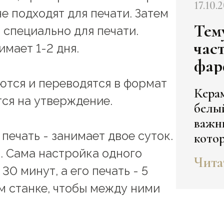
17.10.
е подходят для печати. Затем
Тем
 специально для печати.
час
имает 1-2 дня.
фар
тся и переводятся в формат
Кера
ся на утверждение.
белы
важн
ечать - занимает двое суток.
кото
XV-XV
. Сама настройка одного
Чита
разби
0 минут, а его печать - 5
м станке, чтобы между ними