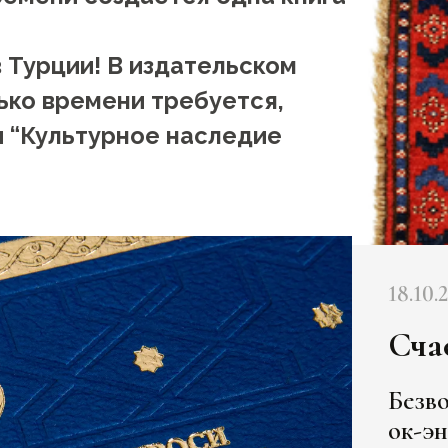
 Турции! В издательском
ько времени требуется,
и “Культурное наследие
18.10.
Сча
Безво
ок-эн