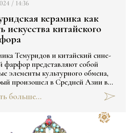
2024 / 14:36
уридская керамика как
ть искусства китайского
фора
мика Темуридов и китайский сине-
й фарфор представляют собой
ые элементы культурного обмена,
рый произошел в Средней Азии в
I веках. С чего он начался,
ть больше...
раемся здесь: