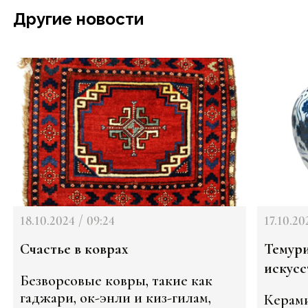
Другие новости
18.10.2024 / 09:24
17.10.20
Счастье в коврах
Темури
искусс
Безворсовые ковры, такие как
гаджари, ок-энли и киз-гилам,
Керами