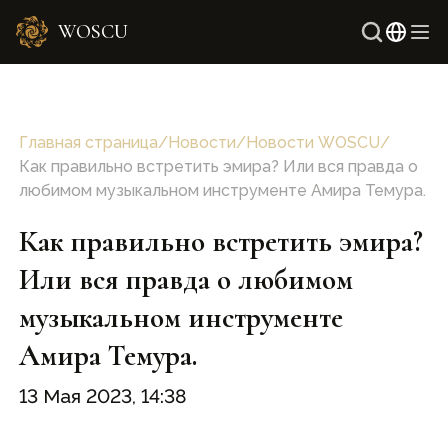
WOSCU
Англ
Узбе
Главная страница
/
Новости
/
Новости WOSCU
/
Как правильно встретить эмира? Или вся правда о
любимом музыкальном инструменте Амира Темура.
Как правильно встретить эмира?
Или вся правда о любимом
музыкальном инструменте
Амира Темура.
13 Мая 2023, 14:38