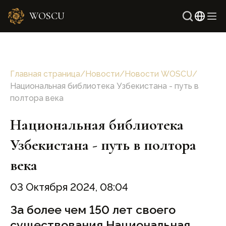
WOSCU
Англ
Узбе
Главная страница
/
Новости
/
Новости WOSCU
/
Национальная библиотека Узбекистана - путь в
полтора века
Национальная библиотека
Узбекистана - путь в полтора
века
03 Октября 2024, 08:04
За более чем 150 лет своего
существования Национальная