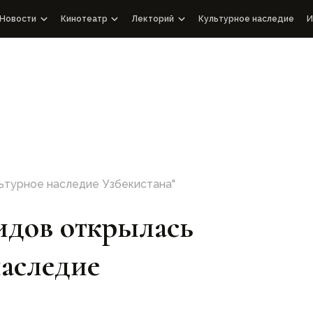
Новости
Кинотеатр
Лекторий
Культурное наследие
И
Новости WOSCU
Документальные фильмы от WOSCU
Лекции
й Узбекистан
чный совет
СМИ о нас
Познавательные ролики
Аудиоподкасты
Интервью
Выступления
Документальные фильмы с международными партнер
ятия
ьтурное наследие Узбекистана"
идов открылась
наследие