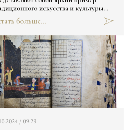
едставляют собой яркий пример
адиционного искусства и культуры
ого региона. Однако тилла-кош или
тать больше...
олотые брови" - особая деталь:
10.2024 / 09:29