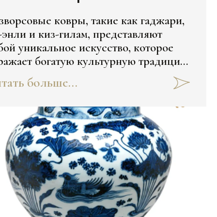
зворсовые ковры, такие как гаджари,
-энли и киз-гилам, представляют
бой уникальное искусство, которое
ражает богатую культурную традицию
бекистана. Мастерицы, создающие
тать больше...
и ковры, используют древние техники
символику, что делает каждое изделие
 только красивым, но и насыщенным
ачением. Каким? Расскажем здесь: