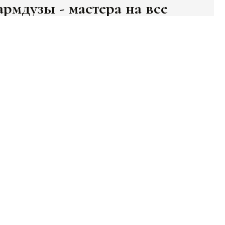
дузы - мастера на все
уки из Самарканда и Бухары
рмдузы, мастера-кожевенники
едней Азии, славились своим
кусством и мастерством, создавая
икальные предметы на глазах у
казчиков. На шумных базарах
тать больше...
марканда и Бухары они превращали
ычные куски кожи в настоящие
оизведения искусства. Как именно,
тайте здесь: