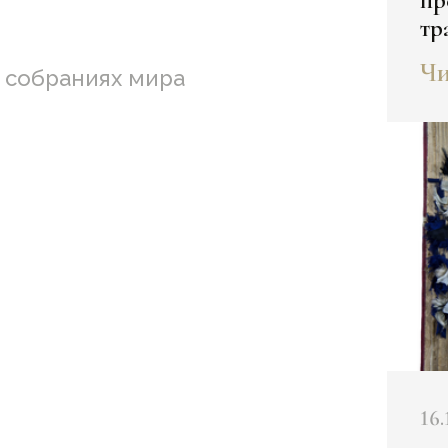
пр
тр
эт
Чи
 собраниях мира
"з
16.