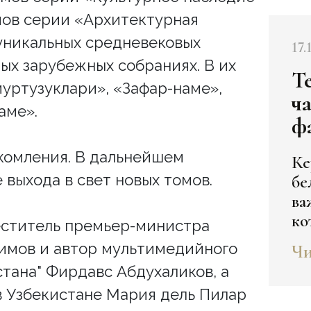
омов серии «Архитектурная
уникальных средневековых
17.
ых зарубежных собраниях. В их
Т
муртузуклари», «Зафар-наме»,
ч
аме».
ф
комления. В дальнейшем
Ке
 выхода в свет новых томов.
бе
ва
ко
еститель премьер-министра
XV
Чи
кимов и автор мультимедийного
ра
тана" Фирдавс Абдухаликов, а
в Узбекистане Мария дель Пилар