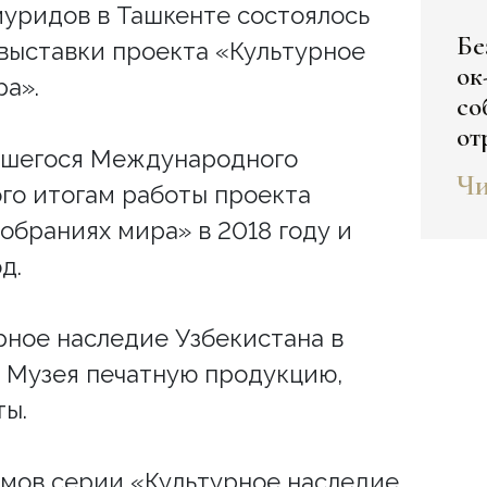
уридов в Ташкенте состоялось
Бе
выставки проекта «Культурное
ок
ра».
со
от
вшегося Международного
Уз
Чи
го итогам работы проекта
эт
и 
обраниях мира» в 2018 году и
не
д.
зн
рное наследие Узбекистана в
х Музея печатную продукцию,
ты.
бомов серии «Культурное наследие