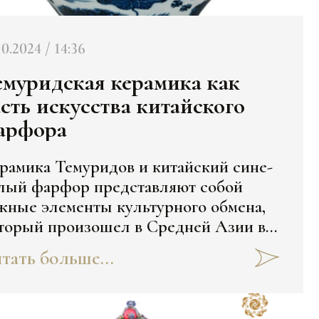
10.2024 / 14:36
емуридская керамика как
асть искусства китайского
арфора
рамика Темуридов и китайский сине-
лый фарфор представляют собой
жные элементы культурного обмена,
торый произошел в Средней Азии в
-XVI веках. С чего он начался,
тать больше...
збираемся здесь: