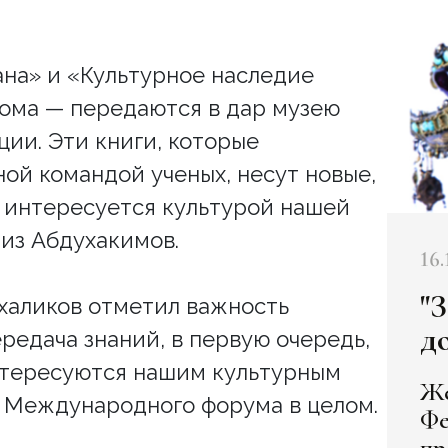
на» и «Культурное наследие
тома — передаются в дар музею
ции. Эти книги, которые
ой командой ученых, несут новые,
о интересуется культурой нашей
из Абдухакимов.
16.
"
аликов отметил важность
д
ередача знаний, в первую очередь,
интересуются нашим культурным
Же
и Международного форума в целом.
Фе