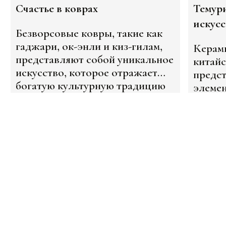
Счастье в коврах
Темури
искус
Безворсовые ковры, такие как
гаджари, ок-энли и киз-гилам,
Керам
представляют собой уникальное
китай
искусство, которое отражает
предс
богатую культурную традицию
элемен
Узбекистана. Мастерицы,
котор
создающие эти ковры,
Азии в
Читать больше...
Читать 
используют древние техники и
началс
символику, что делает каждое
изделие не только красивым, но
и насыщенным значением.
Каким? Расскажем здесь: