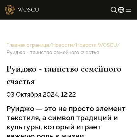
WOSCU
Англ
Узбе
Главная страница
/
Новости
/
Новости WOSCU
/
Руиджо - таинство семейного счастья
Руиджо - таинство семейного
счастья
03 Октября 2024, 12:22
Руиджо — это не просто элемент
текстиля, а символ традиций и
культуры, который играет
важную роль в жизни