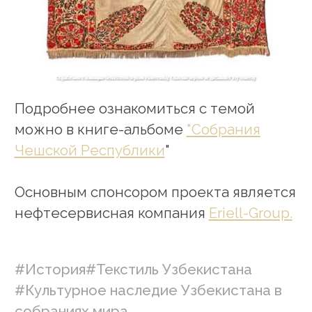
Подробнее ознакомиться с темой
можно в книге-альбоме
"Собрания
Чешской Республики
"
Основным спонсором проекта является
нефтесервисная компания
Eriell-Group.
#История
#Текстиль Узбекистана
#Культурное наследие Узбекистана в
собраниях мира