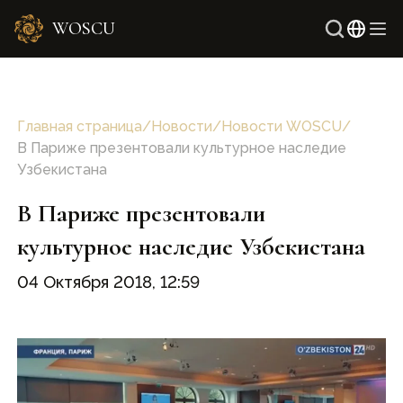
WOSCU
Англ
Узбе
Главная страница
/
Новости
/
Новости WOSCU
/
В Париже презентовали культурное наследие
Узбекистана
В Париже презентовали
культурное наследие Узбекистана
04 Октября 2018, 12:59