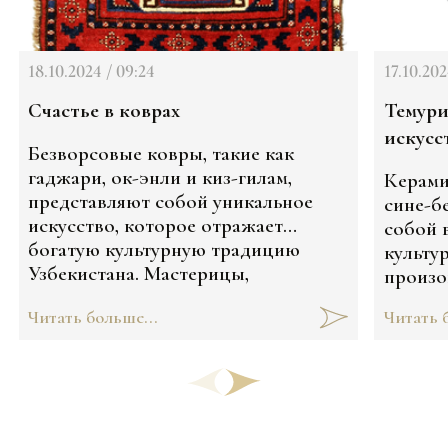
18.10.2024 / 09:24
17.10.202
Счастье в коврах
Темури
искусс
Безворсовые ковры, такие как
гаджари, ок-энли и киз-гилам,
Керами
представляют собой уникальное
сине-б
искусство, которое отражает
собой 
богатую культурную традицию
культу
Узбекистана. Мастерицы,
произо
создающие эти ковры, используют
XVI век
Читать больше...
Читать 
древние техники и символику, что
разбира
делает каждое изделие не только
красивым, но и насыщенным
значением. Каким? Расскажем здесь: