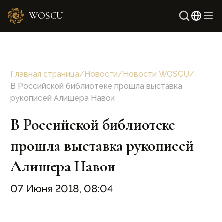
WOSCU
Англ
Узбе
Главная страница
/
Новости
/
Новости WOSCU
/
В Российской библиотеке прошла выставка
рукописей Алишера Навои
В Российской библиотеке
прошла выставка рукописей
Алишера Навои
07 Июня 2018, 08:04