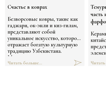
Счастье в коврах
Темур
часть 
Безворсовые ковры, такие как
фарфо
гаджари, ок-энли и киз-гилам,
представляют собой
Керам
уникальное искусство, которое
китай
отражает богатую культурную
предс
традицию Узбекистана.
элемен
Мастерицы, создающие эти
котор
Читать больше...
Читать 
ковры, используют древние
Азии в
техники и символику, что
началс
делает каждое изделие не
только красивым, но и
насыщенным значением. Каким?
Расскажем здесь: