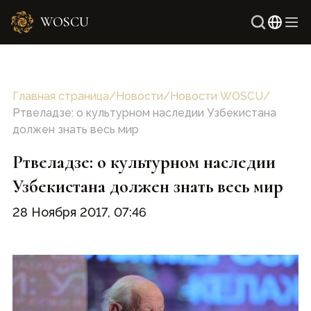
WOSCU
Англ
Узбе
Главная страница
/
Новости
/
Новости WOSCU
/
Ртвеладзе: о культурном наследии Узбекистана
должен знать весь мир
Ртвеладзе: о культурном наследии
Узбекистана должен знать весь мир
28 Ноября 2017, 07:46