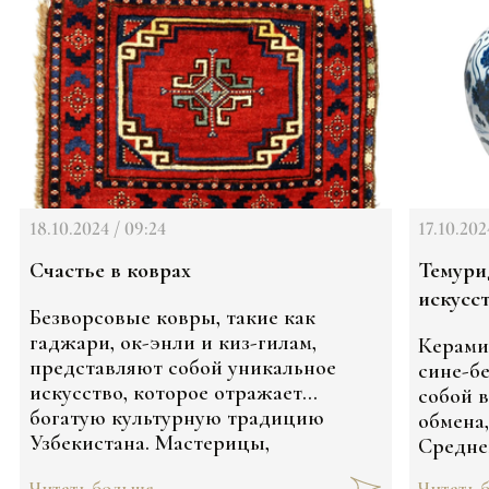
18.10.2024 / 09:24
17.10.202
Счастье в коврах
Темури
искусс
Безворсовые ковры, такие как
гаджари, ок-энли и киз-гилам,
Керами
представляют собой уникальное
сине-б
искусство, которое отражает
собой 
богатую культурную традицию
обмена
Узбекистана. Мастерицы,
Средне
создающие эти ковры, используют
чего он
Читать больше...
Читать б