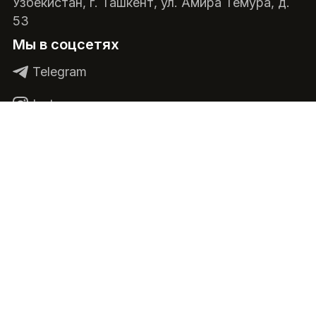
Узбекистан, г. Ташкент, ул. Амира Темура, д.
53
Мы в соцсетях
Telegram
Instagram
Facebook
Youtube
RSS
Все права защищены «society.uz».
Пользовательские соглашения Политика
конфиденциальности