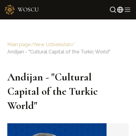
WOSCU
Russ
Uzbe
Main page
/
New Uzbekistan
/
Andijan - "Cultural Capital of the Turkic World"
Andijan - "Cultural
Capital of the Turkic
World"