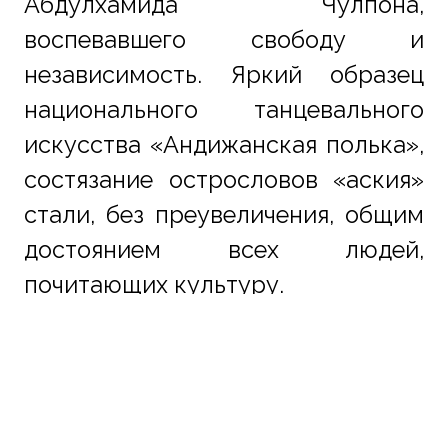
Абдулхамида Чулпона, 
воспевавшего свободу и 
независимость. Яркий образец 
национального танцевального 
искусства «Андижанская полька», 
состязание острословов «аския» 
стали, без преувеличения, общим 
достоянием всех людей, 
почитающих культуру.
Мы высоко ценим тесное 
сотрудничество с ТЮРКСОЙ в 
деле бережного сохранения и 
обогащения нашего бесценного 