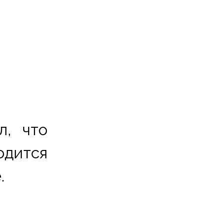
, что 
одится 
.