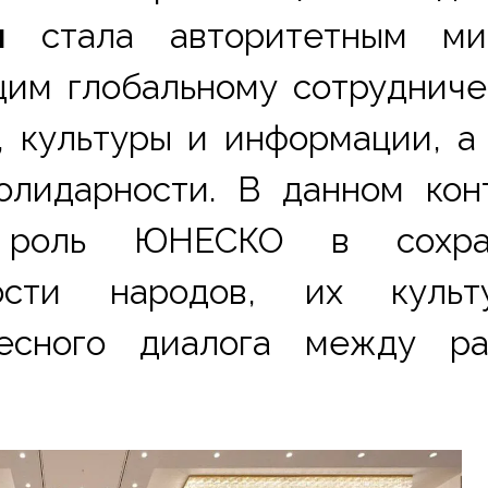
и
 стала авторитетным мир
им глобальному сотрудничес
, культуры и информации, а 
лидарности. В данном конт
я роль ЮНЕСКО в сохран
ости народов, их культу
есного диалога между ра