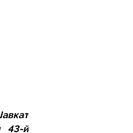
авкат 
 43-й 