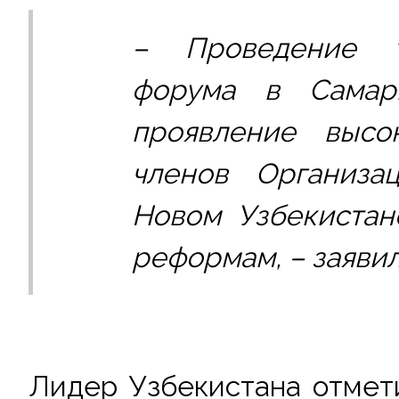
– Проведение та
форума в Самарк
проявление высо
членов Организа
Новом Узбекистан
реформам, 
– заявил