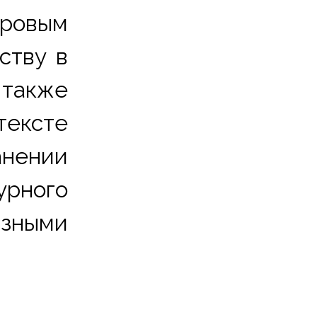
овым 
тву в 
также 
ексте 
ении 
рного 
зными 