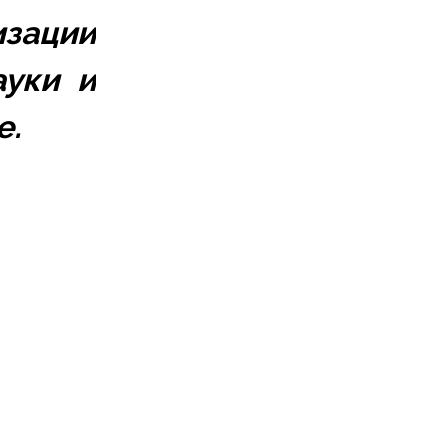
ации 
уки и 
е.