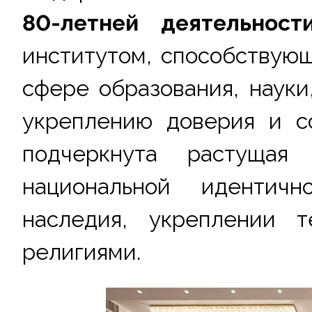
80-летней деятельност
институтом, способствующ
сфере образования, науки
укреплению доверия и со
подчеркнута растуща
национальной идентичн
наследия, укреплении т
религиями.