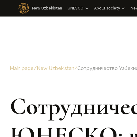
New Uzbekistan
UNESCO
About society
Ne
Cooperation with WOSCU
About society
Cooperation with the Republic of
Management Board 
WOSCU Members
Congresses
Media events
Main page
/
New Uzbekistan
/
Сотрудничество Узбеки
Other events
Charter
Our team
Сотрудничес
ЮНЕСКО: в