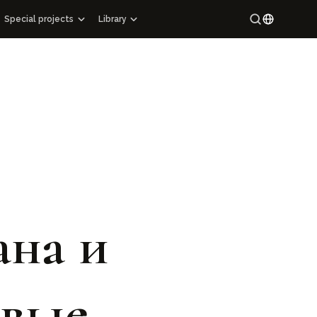
Special projects
Library
Special projects
Maracandium
Russian
Catalog of architectural monuments of Uzbekistan
Uzbek
tions
Cartography
rary
Maps of archaeological sites
ns
Mahallas of Uzbekistan
 Epigraphy
Hi-tech
ing Manuscript Masterpieces of Uzbekistan
ана и
вые