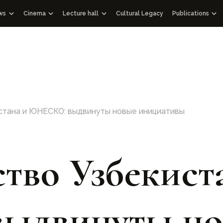
ws
Cinema
Lecture hall
Cultural Legacy
Publications
News WOSCU
Documentaries
Lectures
Publications
 Uzbekistan
and Academic Council
Mass Media about us
Educational videos
Audio podcasts
Gift albums
Interview
Speeches
Facsimile edi
Documentary films with international partners
Historical Lib
Other editio
стана и ЮНЕСКО: выдвинуты новые инициативы
Architectural
114 Qur’ans
100 Outstand
тво Узбекист
ыдвинуты но