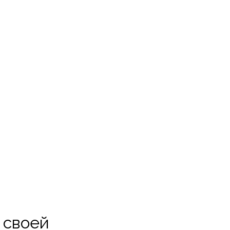
Лидер Узбекистана отметил, что Организация за годы своей 