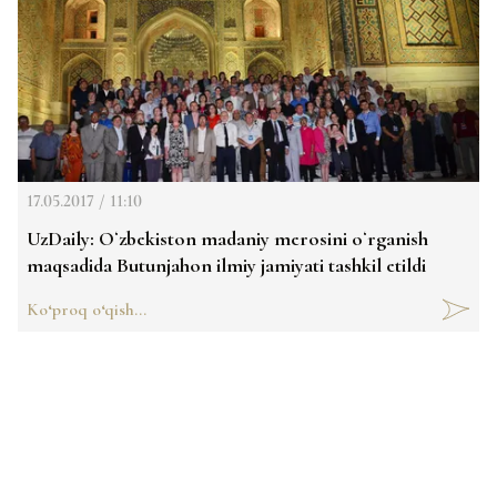
17.05.2017 / 11:10
UzDaily: Oʻzbekiston madaniy merosini oʻrganish
maqsadida Butunjahon ilmiy jamiyati tashkil etildi
Ko‘proq o‘qish...