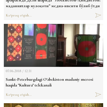
маданиятлар мулоқоти” медиа-ивенти бўлиб ўтди
Ko‘proq o‘qish...
07.06.2018 / 12:31
Sankt-Peterburgdagi O'zbekiston madaniy merosi
haqida "Kultura" telekanali
Ko‘proq o‘qish...