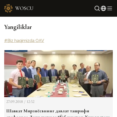
WOSCU
Ingliz
Yangiliklar
Rus
#Biz haqimizda OAV
27.09.2018 / 12:52
Шавкат Мирзиёевнинг давлат ташрифи
арафасида Деҳли шаҳрида “Ўзбекистон-Ҳиндистон: