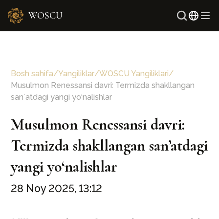
WOSCU
Ingli
Rus
Bosh sahifa
/
Yangiliklar
/
WOSCU Yangiliklari
/
Musulmon Renessansi davri: Termizda shakllangan
sanʼatdagi yangi yo‘nalishlar
Musulmon Renessansi davri:
Termizda shakllangan sanʼatdagi
yangi yo‘nalishlar
28 Noy 2025, 13:12