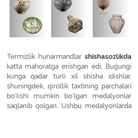
Termizlik hunarmandlar
shishasozlikda
katta mahoratga erishgan edi. Bugungi
kunga qadar turli xil shisha idishlar,
shuningdek, qirollik taxtining parchalari
bo‘lishi mumkin bo‘lgan medalyonlar
saqlanib qolgan. Ushbu medalyonlarda
issiq oynaga bosilgan bo‘rtma tasvirlar
mavjud edi. Ularning birida
qochayotgan jonivorga panjasini