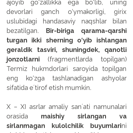
ajoyib go‘zallikka ega bo‘lib, uning
devorlari ganch o‘ymakorligi, girix
uslubidagi handasaviy naqshlar bilan
bezatilgan.
Bir-biriga qarama-qarshi
turgan ikki sherning o‘yib ishlangan
geraldik tasviri, shuningdek, qanotli
jonzotlarni
(fragmentlarda topilgan)
Termiz hukmdorlari saroyida topilgan
eng ko‘zga tashlanadigan ashyolar
sifatida eʼtirof etish mumkin.
X – XI asrlar amaliy sanʼati namunalari
orasida
maishiy sirlangan va
sirlanmagan kulolchilik buyumlari
ni