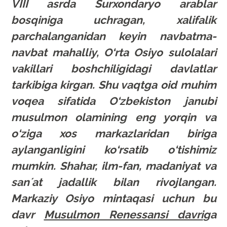
VIII asrda Surxondaryo arablar
bosqiniga uchragan, xalifalik
parchalanganidan keyin navbatma-
navbat mahalliy, O‘rta Osiyo sulolalari
vakillari boshchiligidagi davlatlar
tarkibiga kirgan. Shu vaqtga oid muhim
voqea sifatida O‘zbekiston janubi
musulmon olamining eng yorqin va
o‘ziga xos markazlaridan biriga
aylanganligini ko‘rsatib o‘tishimiz
mumkin. Shahar, ilm-fan, madaniyat va
sanʼat jadallik bilan rivojlangan.
Markaziy Osiyo mintaqasi uchun bu
davr
Musulmon Renessansi davri
ga