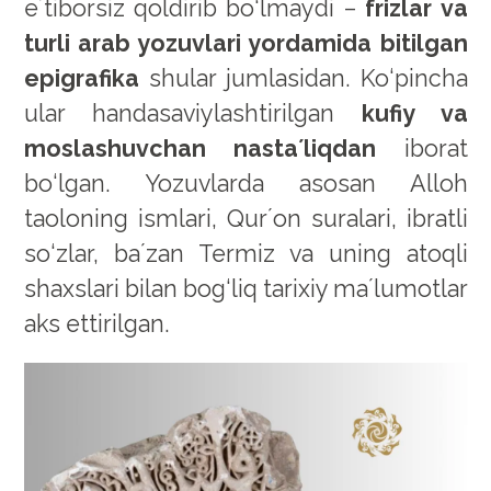
eʼtiborsiz qoldirib bo‘lmaydi –
frizlar va
turli arab yozuvlari yordamida bitilgan
epigrafika
shular jumlasidan. Ko‘pincha
ular handasaviylashtirilgan
kufiy va
moslashuvchan nastaʼliqdan
iborat
bo‘lgan. Yozuvlarda asosan Alloh
taoloning ismlari, Qurʼon suralari, ibratli
so‘zlar, baʼzan Termiz va uning atoqli
shaxslari bilan bog‘liq tarixiy maʼlumotlar
aks ettirilgan.