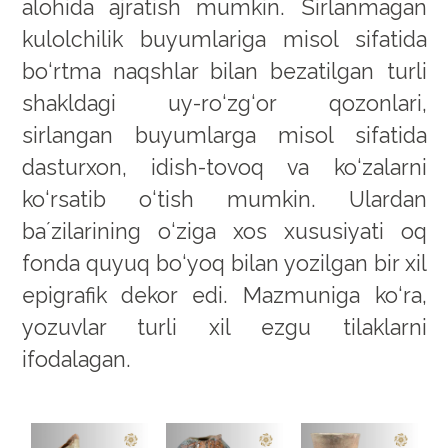
alohida ajratish mumkin. Sirlanmagan
kulolchilik buyumlariga misol sifatida
bo‘rtma naqshlar bilan bezatilgan turli
shakldagi uy-ro‘zg‘or qozonlari,
sirlangan buyumlarga misol sifatida
dasturxon, idish-tovoq va ko‘zalarni
ko‘rsatib o‘tish mumkin. Ulardan
baʼzilarining o‘ziga xos xususiyati oq
fonda quyuq bo‘yoq bilan yozilgan bir xil
epigrafik dekor edi. Mazmuniga ko‘ra,
yozuvlar turli xil ezgu tilaklarni
ifodalagan.