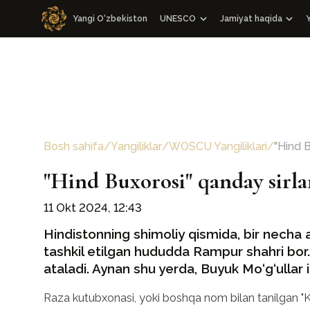
Yangi O‘zbekiston
UNESCO
Jamiyat haqida
Y
WOSCU bilan hamkorlik
Jamiyat haqida
O‘zbekiston Respublikasi bilan ham
Boshqaruv va ilmiy 
WOSCU a’zolari
Kongresslar
Mediatadbirlar
Bosh sahifa
/
Yangiliklar
/
WOSCU Yangiliklari
/
"Hind B
Boshqa tadbirlar
Nizom
"Hind Buxorosi" qanday sirlar
Bizning jamoa
11 Okt 2024, 12:43
Hindistonning shimoliy qismida, bir necha 
tashkil etilgan hududda Rampur shahri bor.
ataladi. Aynan shu yerda, Buyuk Mo‘g‘ullar 
Raza kutubxonasi, yoki boshqa nom bilan tanilgan "Kit