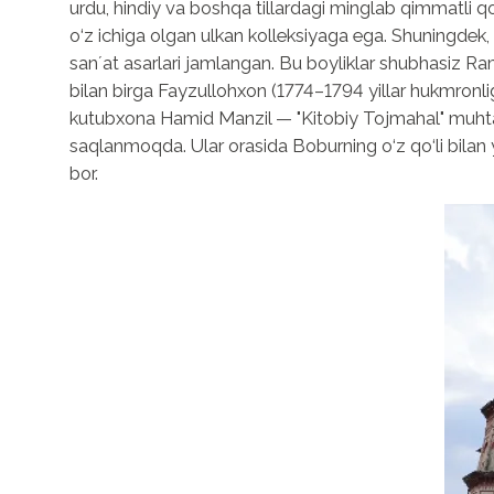
urdu, hindiy va boshqa tillardagi minglab qimmatli qo
o‘z ichiga olgan ulkan kolleksiyaga ega. Shuningdek, 
sanʼat asarlari jamlangan. Bu boyliklar shubhasiz 
bilan birga Fayzullohxon (1774–1794 yillar hukmronli
kutubxona Hamid Manzil — "Kitobiy Tojmahal" muhtas
saqlanmoqda. Ular orasida Boburning o‘z qo‘li bila
bor.