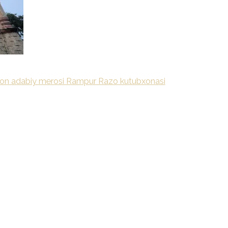
ton adabiy merosi Rampur Razo kutubxonasi