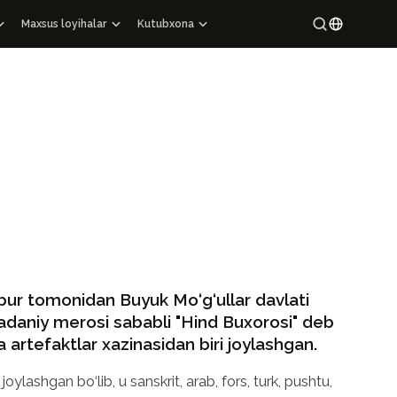
Maxsus loyihalar
Kutubxona
Maxsus loyihalar
Maroqandiy
Ingliz
lbomlari
O‘zbekiston me’moriy yodgorliklari katalogi
Rus
 nashrlar
Kartografiya
kutubxona
Arxeologik joylar xaritalari
ashrlar
O‘zbekiston mahallalari
ura epigrafikasi
Yuqori texnologiyalar
on
tonning 100 nodir qo‘lyozma yodgorligi
obur tomonidan Buyuk Mo‘g‘ullar davlati
madaniy merosi sababli "Hind Buxorosi" deb
 artefaktlar xazinasidan biri joylashgan.
lashgan bo‘lib, u sanskrit, arab, fors, turk, pushtu,