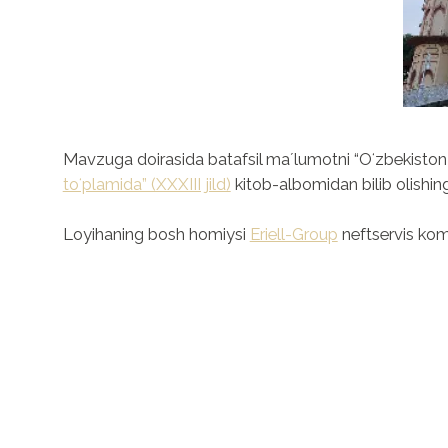
Mavzuga doirasida batafsil maʼlumotni “Oʻzbekiston
toʻplamida” (XXXIII jild)
kitob-albomidan bilib olishin
Loyihaning bosh homiysi
Eriell-Group
neftservis kom