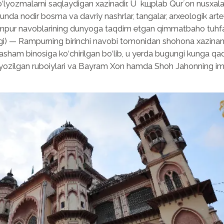
‘lyozmalarni saqlaydigan xazinadir. U kщplab Qurʼon nusxalari,
unda nodir bosma va davriy nashrlar, tangalar, arxeologik art
Rampur navoblarining dunyoga taqdim etgan qimmatbaho tuhfasi
gi) — Rampurning birinchi navobi tomonidan shohona xazinaning 
ham binosiga ko‘chirilgan bo‘lib, u yerda bugungi kunga qa
n yozilgan ruboiylari va Bayram Xon hamda Shoh Jahonning im