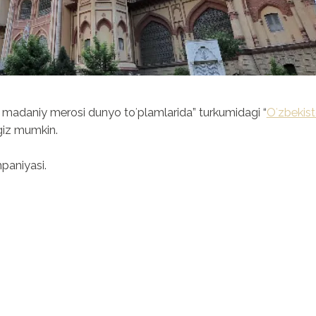
 madaniy merosi dunyo toʻplamlarida” turkumidagi “
Oʻzbekis
giz mumkin.
paniyasi.