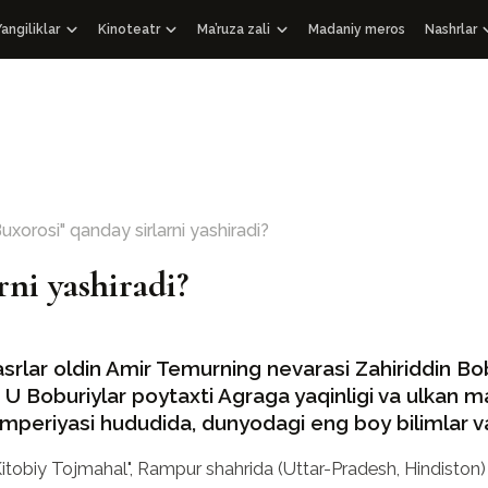
angiliklar
Kinoteatr
Ma’ruza zali
Madaniy meros
Nashrlar
WOSCU Yangiliklari
Hujjatli filmlar
Ma’ruzalar
Nashrlar
korlik
kengashi
OAV biz haqimizda
Ma’rifiy videolar
Audiopodkastlar
Sovg‘a a
Intervyu
Chiqishlar
Faksimil
Xalqaro hamkorlikdagi hujjatli filmlar
Tarixiy 
Boshqa n
uxorosi" qanday sirlarni yashiradi?
Arxitekt
114 Qur’
ni yashiradi?
O‘zbekis
asrlar oldin Amir Temurning nevarasi Zahiriddin B
 U Boburiylar poytaxti Agraga yaqinligi va ulkan 
imperiyasi hududida, dunyodagi eng boy bilimlar va
obiy Tojmahal", Rampur shahrida (Uttar-Pradesh, Hindiston) joy