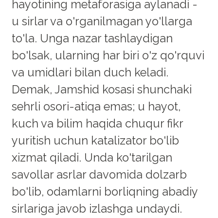
hayotining metaforasiga aylanadi -
u sirlar va o'rganilmagan yo'llarga
to'la. Unga nazar tashlaydigan
bo'lsak, ularning har biri o'z qo'rquvi
va umidlari bilan duch keladi.
Demak, Jamshid kosasi shunchaki
sehrli osori-atiqa emas; u hayot,
kuch va bilim haqida chuqur fikr
yuritish uchun katalizator bo'lib
xizmat qiladi. Unda ko'tarilgan
savollar asrlar davomida dolzarb
bo'lib, odamlarni borliqning abadiy
sirlariga javob izlashga undaydi.