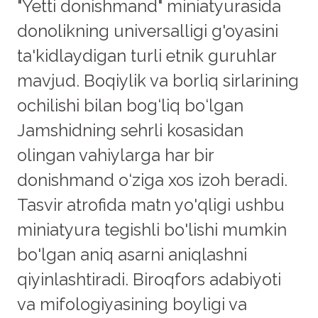
"Yetti donishmand" miniatyurasida
donolikning universalligi g'oyasini
ta'kidlaydigan turli etnik guruhlar
mavjud. Boqiylik va borliq sirlarining
ochilishi bilan bog‘liq bo‘lgan
Jamshidning sehrli kosasidan
olingan vahiylarga har bir
donishmand o‘ziga xos izoh beradi.
Tasvir atrofida matn yo'qligi ushbu
miniatyura tegishli bo'lishi mumkin
bo'lgan aniq asarni aniqlashni
qiyinlashtiradi. Biroqfors adabiyoti
va mifologiyasining boyligi va