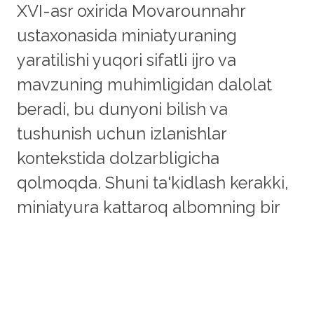
XVI-asr oxirida Movarounnahr
ustaxonasida miniatyuraning
yaratilishi yuqori sifatli ijro va
mavzuning muhimligidan dalolat
beradi, bu dunyoni bilish va
tushunish uchun izlanishlar
kontekstida dolzarbligicha
qolmoqda. Shuni ta'kidlash kerakki,
miniatyura kattaroq albomning bir
qismi bo'lib, o'sha paytda san'atni
yig'ish va saqlash muhimligini
ko'rsatadi.