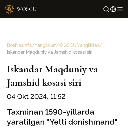
WOSCU
Ingli
Rus
Bosh sahifa
/
Yangiliklar
/
WOSCU Yangiliklari
/
Iskandar Maqduniy va Jamshid kosasi siri
Iskandar Maqduniy va
Jamshid kosasi siri
04 Okt 2024, 11:52
Taxminan 1590-yillarda
yaratilgan "Yetti donishmand"