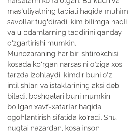
narsalarni ko'ra olgan. Bu kuch va
mas'uliyatning tabiati haqida muhim
savollar tug'diradi: kim bilimga haqli
va u odamlarning taqdirini qanday
o'zgartirishi mumkin.
Munozaraning har bir ishtirokchisi
kosada ko'rgan narsasini o'ziga xos
tarzda izohlaydi: kimdir buni o'z
intilishlari va istaklarining aksi deb
biladi, boshqalari buni mumkin
bo'lgan xavf-xatarlar haqida
ogohlantirish sifatida ko'radi. Shu
nuqtai nazardan, kosa inson