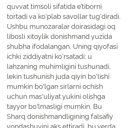
quvvat timsoli sifatida e’tiborni
tortadi va ko‘plab savollar tug‘diradi.
Ushbu munozaralar doirasidagi oq
libosli xitoylik donishmand yuzida
shubha ifodalangan. Uning qiyofasi
ichki ziddiyatni ko‘rsatadi: u
lahzaning muhimligini tushunadi,
lekin tushunish juda qiyin bo'lishi
mumkin bo'lgan sirlarni ochish
uchun mas'uliyat yukini olishga
tayyor bo'lmasligi mumkin. Bu
Sharq donishmandligining falsafiy
yondashuvini aks ettiradi, bu yerda