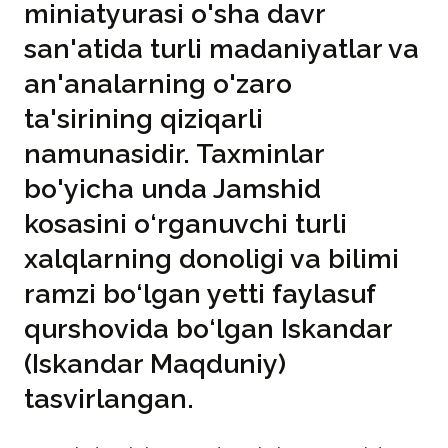
miniatyurasi o'sha davr
san'atida turli madaniyatlar va
an'analarning o'zaro
ta'sirining qiziqarli
namunasidir. Taxminlar
bo'yicha unda Jamshid
kosasini o‘rganuvchi turli
xalqlarning donoligi va bilimi
ramzi bo‘lgan yetti faylasuf
qurshovida bo‘lgan Iskandar
(Iskandar Maqduniy)
tasvirlangan.