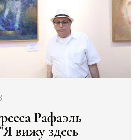
3
гресса Рафаэль
"Я вижу здесь