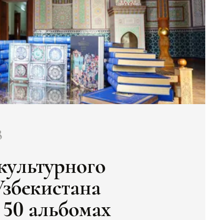
8
ультурного
Узбекистана
 50 альбомах