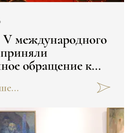
6
 V международного
 приняли
ное обращение к
у Узбекистана
е...