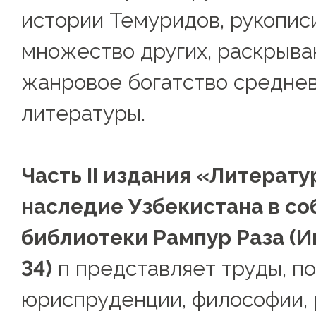
истории Темуридов, рукопис
множество других, раскрыв
жанровое богатство средне
литературы.
Часть II издания «Литерату
наследие Узбекистана в с
библиотеки Рампур Раза (И
34)
п представляет труды, п
юриспруденции, философии, 