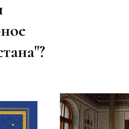
и
рное
стана"?