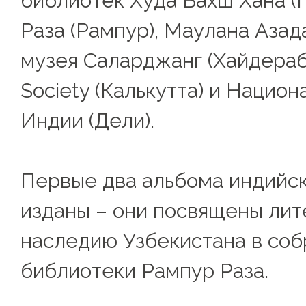
библиотек Худа Бахш Хана (П
Раза (Рампур), Маулана Азада
музея Саларджанг (Хайдерабад
Society (Калькутта) и Национ
Индии (Дели).
Первые два альбома индийс
изданы – они посвящены ли
наследию Узбекистана в соб
библиотеки Рампур Раза.