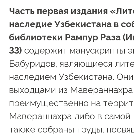
Часть первая издания «Ли
наследие Узбекистана в с
библиотеки Рампур Раза (И
33)
содержит манускрипты э
Бабуридов, являющиеся лит
наследием Узбекистана. Они
выходцами из Мавераннахра
преимущественно на террит
Мавераннахра либо в самой 
также собраны труды, посв