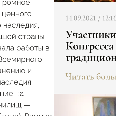
огромное
 ценного
14.09.2021 / 12:1
 наследия,
Участники
ашей страны
Конгресса
чала работы в
традицион
 Всемирного
Президент
анению и
Читать больш
наследия
ние на
анилищ —