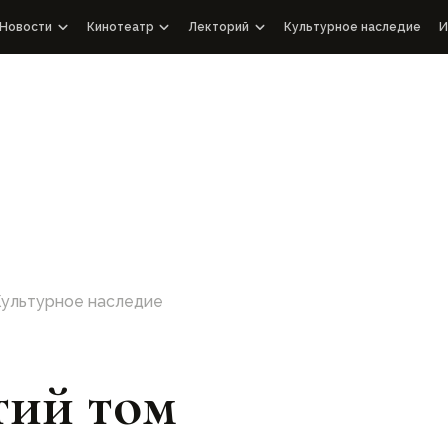
Новости
Кинотеатр
Лекторий
Культурное наследие
И
Новости WOSCU
Документальные фильмы от WOSCU
Лекции
ой Узбекистан
учный совет
СМИ о нас
Познавательные ролики
Аудиоподкасты
Интервью
Выступления
Документальные фильмы с международными партне
иятия
Культурное наследие
тий том