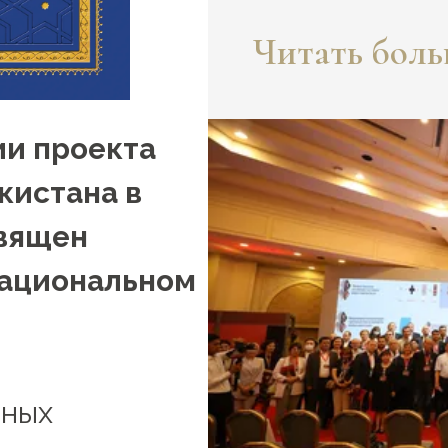
Читать больш
ии проекта
кистана в
священ
Национальном
тных