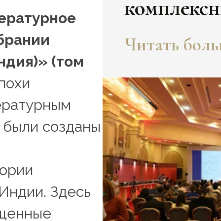
комплексн
тературное
культуре"
обрании
Читать больш
ндия)» (том
похи
ературным
 были созданы
ории
Индии. Здесь
ященные