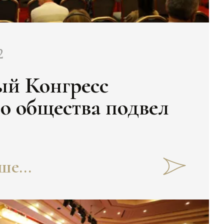
2
й Конгресс
о общества подвел
е...