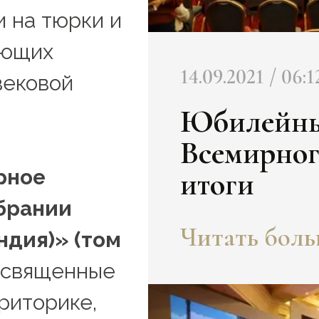
и на тюрки и
ающих
14.09.2021 / 06:1
вековой
Юбилейны
Всемирног
рное
итоги
обрании
Читать больш
ндия)» (том
освященные
риторике,