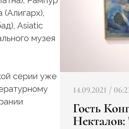
атна), Рампур
 (Алигарх),
), Asiatic
ального музея
кой серии уже
тературному
14.09.2021 / 06:2
рании
Гость Кон
Некталов: 