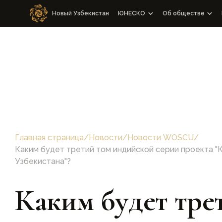
Новый Узбекистан
ЮНЕСКО
Об обществе
Сотрудничество с WOSCU
Об обществе
Сотрудничество с Республик
Правление и на
Члены WOSCU
Конгрессы
Медиаивенты
Другие меропр
Устав
Главная страница
/
Новости
/
Новости WOSCU
/
Наша команда
Каким будет третий том индийской серии проекта "
Узбекистана"?
Каким будет тре