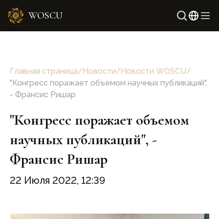
WOSCU
Англ
Узбе
Главная страница
/
Новости
/
Новости WOSCU
/
"Конгресс поражает объемом научных публикаций",
- Франсис Ришар
"Конгресс поражает объемом
научных публикаций", -
Франсис Ришар
22 Июля 2022, 12:39