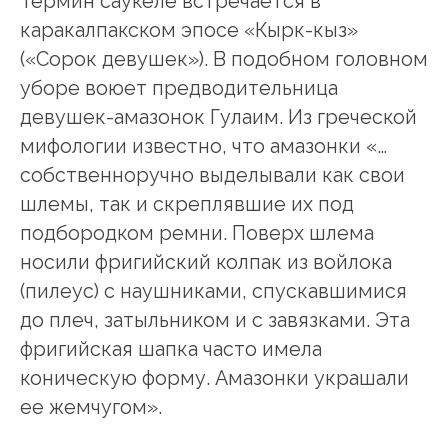
Термин саукеле встречается в
каракалпакском эпосе «Кырк-кыз»
(«Сорок девушек»). В подобном головном
уборе воюет предводительница
девушек-амазонок Гулаим. Из греческой
мифологии известно, что амазонки «…
собственноручно выделывали как свои
шлемы, так и скреплявшие их под
подбородком ремни. Поверх шлема
носили фригийский колпак из войлока
(пилеус) с наушниками, спускавшимися
до плеч, затыльником и с завязками. Эта
фригийская шапка часто имела
коническую форму. Амазонки украшали
ее жемчугом».