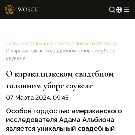
WOSCU
Англ
Узбе
Главная страница
/
Новости
/
Новости WOSCU
/
О каракалпакском свадебном головном уборе
саукеле
О каракалпакском свадебном
головном уборе саукеле
07 Марта 2024, 09:45
Особой гордостью американского
исследователя Адама Альбиона
является уникальный свадебный