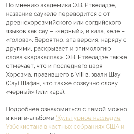
По мнению академика Э.В. Ртвеладзе,
название саукеле переводится с от
древнехорезмийского или согдийского
языков как сау – «черный», и кала, келе –
«голова». Вероятно, эта версия, наряду с
другими, раскрывает и этимологию
слова «каракалпак». Э.В. Ртвеладзе также
отмечает, что и последнего царя
Хорезма, правившего в VIII в. звали Шау
(Сау) Шафан, что также созвучно слову
«черный» (или кара).
Подробнее ознакомиться с темой можно
в книге-альбоме
"Культурное наследие
Узбекистана в частных собраниях США и